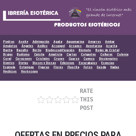
Skip
to
content
Piedras
Aceite
Adivinación
Agata
Aguamarina
Amarres
Ambar
Amuletos
Ángeles
Anillos
Arcangel
Arcanos
Aventurina
Azurita
Barita
Basalto
Berilo
Biodescodificación
Bismuto
Bolas de Cristal
Brujas
Budismo
Calcita
Amatista
Cartas
Colgantes
Collares
Colonia
Coral
Corazones
Cristales
Cruces
Cuarzo
Cuenco
Diccionarios
Dientes
Dietas
Dioses y Diosas
Ediciones
Escarabajos
Esencias
Espinela
Estampas
Figuras
Flores
Fluorita
Fotos
Geoda
Hadas
Hechizos
Horóscopo
RATE
THIS
POST
OFERTAS EN PRECIOS PARA