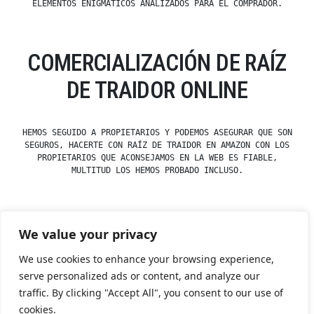
ELEMENTOS ENIGMÁTICOS ANALIZADOS PARA EL COMPRADOR.
COMERCIALIZACIÓN DE RAÍZ
DE TRAIDOR ONLINE
HEMOS SEGUIDO A PROPIETARIOS Y PODEMOS ASEGURAR QUE SON
SEGUROS, HACERTE CON RAÍZ DE TRAIDOR EN AMAZON CON LOS
PROPIETARIOS QUE ACONSEJAMOS EN LA WEB ES FIABLE,
MULTITUD LOS HEMOS PROBADO INCLUSO.
We value your privacy
Posted
Posted
esdfninj34
23 December, 2019
Raíces
by
in
We use cookies to enhance your browsing experience,
serve personalized ads or content, and analyze our
traffic. By clicking "Accept All", you consent to our use of
Tienda Esotérica Online – Librería Esotérica
,
Proudly
cookies.