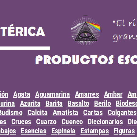
ión
Agata
Aguamarina
Amarres
Ambar
Am
urina
Azurita
Barita
Basalto
Berilo
Biodesc
Budismo
Calcita
Amatista
Cartas
Colgantes
les
Cruces
Cuarzo
Cuenco
Diccionarios
Di
abajos
Esencias
Espinela
Estampas
Figuras