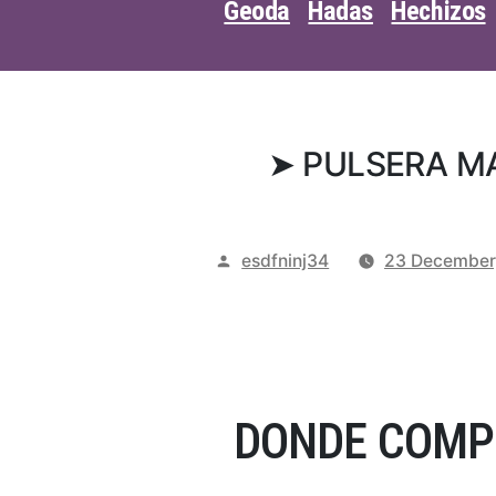
Geoda
Hadas
Hechizos
➤ PULSERA M
Posted
esdfninj34
23 December
by
DONDE COMPR