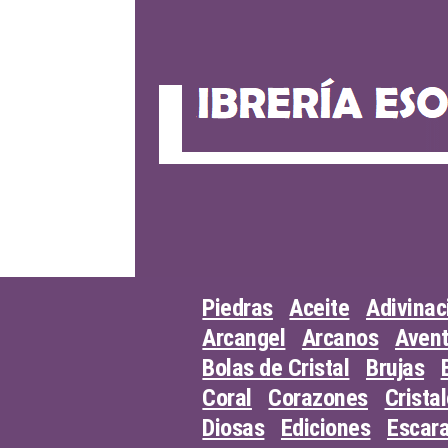
Skip
to
content
Piedras
Aceite
Adivinac
Arcangel
Arcanos
Avent
Bolas de Cristal
Brujas
Coral
Corazones
Crista
Diosas
Ediciones
Escar