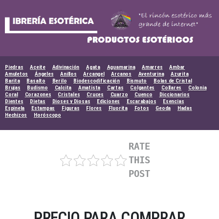
Skip
to
content
Piedras
Aceite
Adivinación
Agata
Aguamarina
Amarres
Ambar
Amuletos
Ángeles
Anillos
Arcangel
Arcanos
Aventurina
Azurita
Barita
Basalto
Berilo
Biodescodificación
Bismuto
Bolas de Cristal
Brujas
Budismo
Calcita
Amatista
Cartas
Colgantes
Collares
Colonia
Coral
Corazones
Cristales
Cruces
Cuarzo
Cuenco
Diccionarios
Dientes
Dietas
Dioses y Diosas
Ediciones
Escarabajos
Esencias
Espinela
Estampas
Figuras
Flores
Fluorita
Fotos
Geoda
Hadas
Hechizos
Horóscopo
RATE
THIS
POST
PRECIO PARA COMPRAR