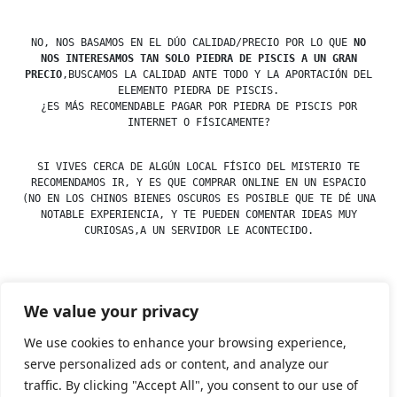
NO, NOS BASAMOS EN EL DÚO CALIDAD/PRECIO POR LO QUE
NO
NOS INTERESAMOS TAN SOLO PIEDRA DE PISCIS A UN GRAN
PRECIO
,BUSCAMOS LA CALIDAD ANTE TODO Y LA APORTACIÓN DEL
ELEMENTO PIEDRA DE PISCIS.
¿ES MÁS RECOMENDABLE PAGAR POR PIEDRA DE PISCIS POR
INTERNET O FÍSICAMENTE?
SI VIVES CERCA DE ALGÚN LOCAL FÍSICO DEL MISTERIO TE
RECOMENDAMOS IR, Y ES QUE COMPRAR ONLINE EN UN ESPACIO
(NO EN LOS CHINOS BIENES OSCUROS ES POSIBLE QUE TE DÉ UNA
NOTABLE EXPERIENCIA, Y TE PUEDEN COMENTAR IDEAS MUY
CURIOSAS,A UN SERVIDOR LE ACONTECIDO.
We value your privacy
Posted
Posted
esdfninj34
23 December, 2019
Piedras
by
in
We use cookies to enhance your browsing experience,
serve personalized ads or content, and analyze our
traffic. By clicking "Accept All", you consent to our use of
Tienda Esotérica Online – Librería Esotérica
,
Proudly