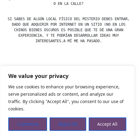
O EN LA CALLE?
SI SABES DE ALGÚN LOCAL FÍSICO DEL MISTERIO DEBES ENTRAR,
DADO QUE ADQUIRIR POR INTERNET EN UN SITIO (NO EN LOS
CHINOS BIENES OSCUROS ES POSIBLE QUE TE DÉ UNA GRAN
EXPERIENCIA, Y TE PODRÍAN DESARROLLAR IDEAS MUY
INTERESANTES,A MÍ ME HA PASADO.
Posted
esdfninj34
23 December, 2019
We value your privacy
by
Posted
Ángeles
,
Piedras
in
We use cookies to enhance your browsing experience,
serve personalized ads or content, and analyze our
traffic. By clicking "Accept All", you consent to our use of
Tienda Esotérica Online – Librería Esotérica
,
Proudly
cookies.
powered by WordPress.
Política de Privacidad
Privacidad
Aviso Legal
Cookies Web
Customize
Reject All
Accept All