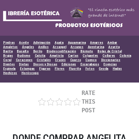
Skip
to
content
Piedras
Aceite
Adivinación
Agata
Aguamarina
Amarres
Ambar
Amuletos
Ángeles
Anillos
Arcangel
Arcanos
Aventurina
Azurita
Barita
Basalto
Berilo
Biodescodificación
Bismuto
Bolas de Cristal
Brujas
Budismo
Calcita
Amatista
Cartas
Colgantes
Collares
Colonia
Coral
Corazones
Cristales
Cruces
Cuarzo
Cuenco
Diccionarios
Dientes
Dietas
Dioses y Diosas
Ediciones
Escarabajos
Esencias
Espinela
Estampas
Figuras
Flores
Fluorita
Fotos
Geoda
Hadas
Hechizos
Horóscopo
RATE
THIS
POST
DONDE COMPRAR ANGELITA