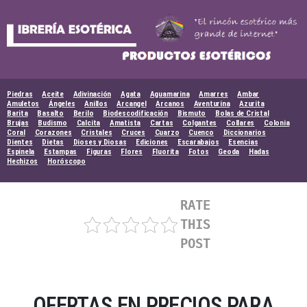
Skip
to
content
Piedras
Aceite
Adivinación
Agata
Aguamarina
Amarres
Ambar
Amuletos
Ángeles
Anillos
Arcangel
Arcanos
Aventurina
Azurita
Barita
Basalto
Berilo
Biodescodificación
Bismuto
Bolas de Cristal
Brujas
Budismo
Calcita
Amatista
Cartas
Colgantes
Collares
Colonia
Coral
Corazones
Cristales
Cruces
Cuarzo
Cuenco
Diccionarios
Dientes
Dietas
Dioses y Diosas
Ediciones
Escarabajos
Esencias
Espinela
Estampas
Figuras
Flores
Fluorita
Fotos
Geoda
Hadas
Hechizos
Horóscopo
RATE
THIS
POST
OFERTAS EN PRECIOS PARA