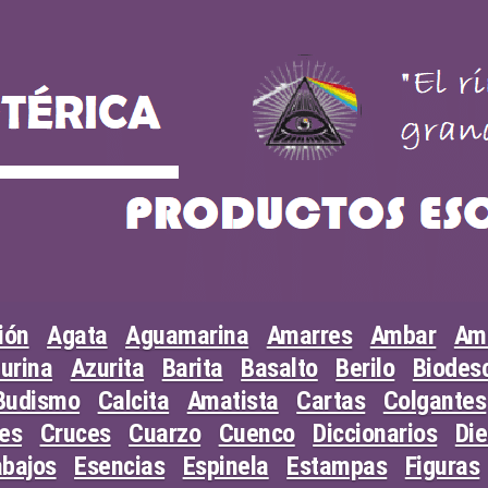
ión
Agata
Aguamarina
Amarres
Ambar
Am
urina
Azurita
Barita
Basalto
Berilo
Biodesc
Budismo
Calcita
Amatista
Cartas
Colgantes
les
Cruces
Cuarzo
Cuenco
Diccionarios
Di
abajos
Esencias
Espinela
Estampas
Figuras