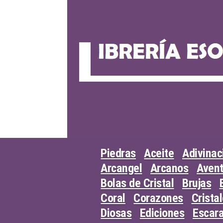
Skip
to
content
Piedras
Aceite
Adivinac
Arcangel
Arcanos
Avent
Bolas de Cristal
Brujas
Coral
Corazones
Crista
Diosas
Ediciones
Escar