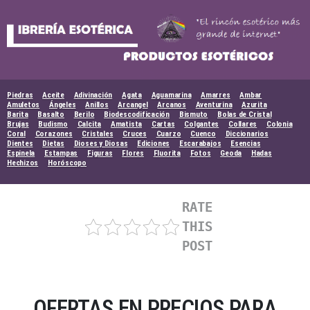
Skip
to
content
Piedras
Aceite
Adivinación
Agata
Aguamarina
Amarres
Ambar
Amuletos
Ángeles
Anillos
Arcangel
Arcanos
Aventurina
Azurita
Barita
Basalto
Berilo
Biodescodificación
Bismuto
Bolas de Cristal
Brujas
Budismo
Calcita
Amatista
Cartas
Colgantes
Collares
Colonia
Coral
Corazones
Cristales
Cruces
Cuarzo
Cuenco
Diccionarios
Dientes
Dietas
Dioses y Diosas
Ediciones
Escarabajos
Esencias
Espinela
Estampas
Figuras
Flores
Fluorita
Fotos
Geoda
Hadas
Hechizos
Horóscopo
RATE
THIS
POST
OFERTAS EN PRECIOS PARA