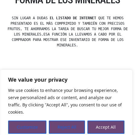
SIN LUGAR A DUDAS
EL LISTADO DE INTERNET
QUE TE HEMOS
PRESENTADO ES EL MÁS COMPRIMIDO Y TAMBIÉN CON PRECISOS
FRUTOS, TE AHORRAMOS LA TAREA DE BUSCAR TU MEJOR FORMA DE
LOS MINERALES,ESA FUNCIÓN LA LLEVAMOS A CABO POR EL
COMPRADOR PARA MOSTRAR ESE INVENTARIO DE FORMA DE LOS
MINERALES.
Posted
esdfninj34
23 December, 2019
We value your privacy
by
Posted
Minerales
in
We use cookies to enhance your browsing experience,
serve personalized ads or content, and analyze our
traffic. By clicking "Accept All", you consent to our use of
Tienda Esotérica Online – Librería Esotérica
,
Proudly
cookies.
powered by WordPress.
Política de Privacidad
Privacidad
Aviso Legal
Cookies Web
Customize
Reject All
Accept All