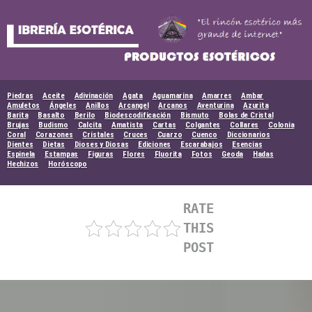
Skip
to
content
Piedras
Aceite
Adivinación
Agata
Aguamarina
Amarres
Ambar
Amuletos
Ángeles
Anillos
Arcangel
Arcanos
Aventurina
Azurita
Barita
Basalto
Berilo
Biodescodificación
Bismuto
Bolas de Cristal
Brujas
Budismo
Calcita
Amatista
Cartas
Colgantes
Collares
Colonia
Coral
Corazones
Cristales
Cruces
Cuarzo
Cuenco
Diccionarios
Dientes
Dietas
Dioses y Diosas
Ediciones
Escarabajos
Esencias
Espinela
Estampas
Figuras
Flores
Fluorita
Fotos
Geoda
Hadas
Hechizos
Horóscopo
RATE
THIS
POST