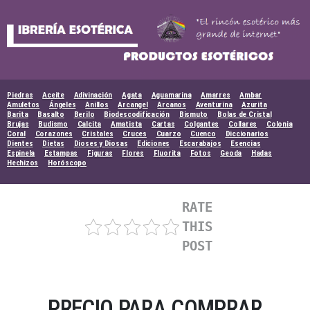
Skip
to
content
Piedras
Aceite
Adivinación
Agata
Aguamarina
Amarres
Ambar
Amuletos
Ángeles
Anillos
Arcangel
Arcanos
Aventurina
Azurita
Barita
Basalto
Berilo
Biodescodificación
Bismuto
Bolas de Cristal
Brujas
Budismo
Calcita
Amatista
Cartas
Colgantes
Collares
Colonia
Coral
Corazones
Cristales
Cruces
Cuarzo
Cuenco
Diccionarios
Dientes
Dietas
Dioses y Diosas
Ediciones
Escarabajos
Esencias
Espinela
Estampas
Figuras
Flores
Fluorita
Fotos
Geoda
Hadas
Hechizos
Horóscopo
RATE
THIS
POST
PRECIO PARA COMPRAR