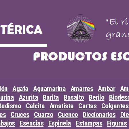
ión
Agata
Aguamarina
Amarres
Ambar
Am
urina
Azurita
Barita
Basalto
Berilo
Biodesc
Budismo
Calcita
Amatista
Cartas
Colgantes
les
Cruces
Cuarzo
Cuenco
Diccionarios
Di
abajos
Esencias
Espinela
Estampas
Figuras