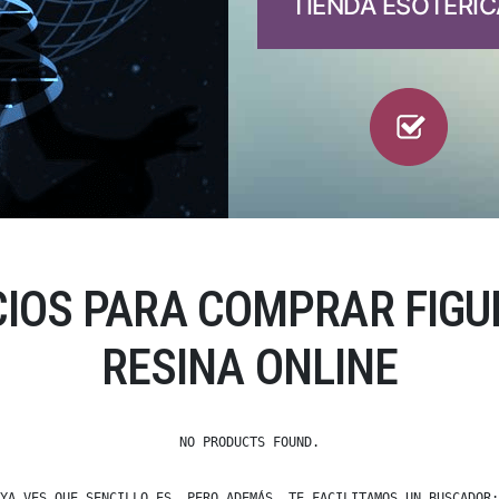
TIENDA ESOTÉRIC
CIOS PARA COMPRAR FIGU
RESINA ONLINE
NO PRODUCTS FOUND.
YA VES QUE SENCILLO ES, PERO ADEMÁS, TE FACILITAMOS UN BUSCADOR: