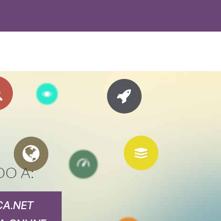
DO A:
CA.NET