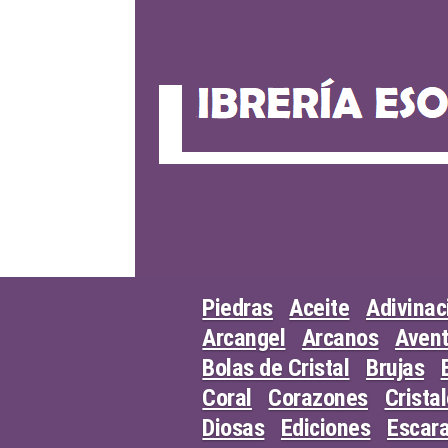
Skip
to
content
Piedras
Aceite
Adivinac
Arcangel
Arcanos
Avent
Bolas de Cristal
Brujas
Coral
Corazones
Crista
Diosas
Ediciones
Escar