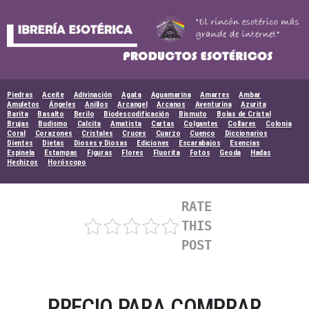
Skip
to
content
Piedras
Aceite
Adivinación
Agata
Aguamarina
Amarres
Ambar
Amuletos
Ángeles
Anillos
Arcangel
Arcanos
Aventurina
Azurita
Barita
Basalto
Berilo
Biodescodificación
Bismuto
Bolas de Cristal
Brujas
Budismo
Calcita
Amatista
Cartas
Colgantes
Collares
Colonia
Coral
Corazones
Cristales
Cruces
Cuarzo
Cuenco
Diccionarios
Dientes
Dietas
Dioses y Diosas
Ediciones
Escarabajos
Esencias
Espinela
Estampas
Figuras
Flores
Fluorita
Fotos
Geoda
Hadas
Hechizos
Horóscopo
RATE
THIS
POST
PRECIO PARA COMPRAR