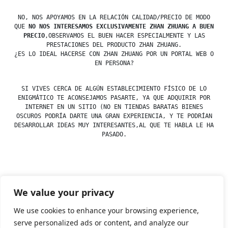
NO, NOS APOYAMOS EN LA RELACIÓN CALIDAD/PRECIO DE MODO
QUE
NO NOS INTERESAMOS EXCLUSIVAMENTE ZHAN ZHUANG A BUEN
PRECIO
,OBSERVAMOS EL BUEN HACER ESPECIALMENTE Y LAS
PRESTACIONES DEL PRODUCTO ZHAN ZHUANG.
¿ES LO IDEAL HACERSE CON ZHAN ZHUANG POR UN PORTAL WEB O
EN PERSONA?
SI VIVES CERCA DE ALGÚN ESTABLECIMIENTO FÍSICO DE LO
ENIGMÁTICO TE ACONSEJAMOS PASARTE, YA QUE ADQUIRIR POR
INTERNET EN UN SITIO (NO EN TIENDAS BARATAS BIENES
OSCUROS PODRÍA DARTE UNA GRAN EXPERIENCIA, Y TE PODRÍAN
DESARROLLAR IDEAS MUY INTERESANTES,AL QUE TE HABLA LE HA
PASADO.
Posted
esdfninj34
23 December, 2019
We value your privacy
by
Posted
Uncategorized
in
We use cookies to enhance your browsing experience,
serve personalized ads or content, and analyze our