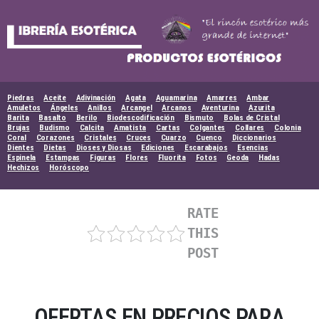
Skip
to
content
Piedras
Aceite
Adivinación
Agata
Aguamarina
Amarres
Ambar
Amuletos
Ángeles
Anillos
Arcangel
Arcanos
Aventurina
Azurita
Barita
Basalto
Berilo
Biodescodificación
Bismuto
Bolas de Cristal
Brujas
Budismo
Calcita
Amatista
Cartas
Colgantes
Collares
Colonia
Coral
Corazones
Cristales
Cruces
Cuarzo
Cuenco
Diccionarios
Dientes
Dietas
Dioses y Diosas
Ediciones
Escarabajos
Esencias
Espinela
Estampas
Figuras
Flores
Fluorita
Fotos
Geoda
Hadas
Hechizos
Horóscopo
RATE
THIS
POST
OFERTAS EN PRECIOS PARA