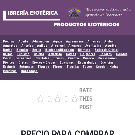
Skip
to
content
Piedras
Aceite
Adivinación
Agata
Aguamarina
Amarres
Ambar
Amuletos
Ángeles
Anillos
Arcangel
Arcanos
Aventurina
Azurita
Barita
Basalto
Berilo
Biodescodificación
Bismuto
Bolas de Cristal
Brujas
Budismo
Calcita
Amatista
Cartas
Colgantes
Collares
Colonia
Coral
Corazones
Cristales
Cruces
Cuarzo
Cuenco
Diccionarios
Dientes
Dietas
Dioses y Diosas
Ediciones
Escarabajos
Esencias
Espinela
Estampas
Figuras
Flores
Fluorita
Fotos
Geoda
Hadas
Hechizos
Horóscopo
RATE
THIS
POST
PRECIO PARA COMPRAR