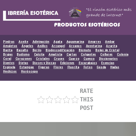
Skip
to
content
Piedras
Aceite
Adivinación
Agata
Aguamarina
Amarres
Ambar
Amuletos
Ángeles
Anillos
Arcangel
Arcanos
Aventurina
Azurita
Barita
Basalto
Berilo
Biodescodificación
Bismuto
Bolas de Cristal
Brujas
Budismo
Calcita
Amatista
Cartas
Colgantes
Collares
Colonia
Coral
Corazones
Cristales
Cruces
Cuarzo
Cuenco
Diccionarios
Dientes
Dietas
Dioses y Diosas
Ediciones
Escarabajos
Esencias
Espinela
Estampas
Figuras
Flores
Fluorita
Fotos
Geoda
Hadas
Hechizos
Horóscopo
RATE
THIS
POST