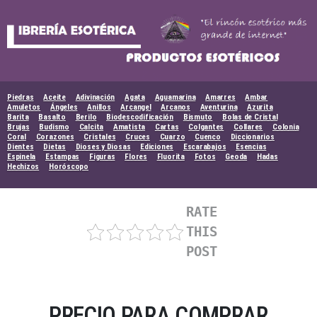
Skip
to
content
Piedras
Aceite
Adivinación
Agata
Aguamarina
Amarres
Ambar
Amuletos
Ángeles
Anillos
Arcangel
Arcanos
Aventurina
Azurita
Barita
Basalto
Berilo
Biodescodificación
Bismuto
Bolas de Cristal
Brujas
Budismo
Calcita
Amatista
Cartas
Colgantes
Collares
Colonia
Coral
Corazones
Cristales
Cruces
Cuarzo
Cuenco
Diccionarios
Dientes
Dietas
Dioses y Diosas
Ediciones
Escarabajos
Esencias
Espinela
Estampas
Figuras
Flores
Fluorita
Fotos
Geoda
Hadas
Hechizos
Horóscopo
RATE
THIS
POST
PRECIO PARA COMPRAR