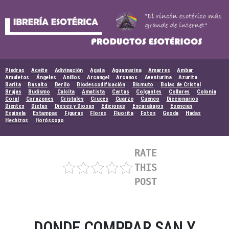
Skip
to
content
Piedras
Aceite
Adivinación
Agata
Aguamarina
Amarres
Ambar
Amuletos
Ángeles
Anillos
Arcangel
Arcanos
Aventurina
Azurita
Barita
Basalto
Berilo
Biodescodificación
Bismuto
Bolas de Cristal
Brujas
Budismo
Calcita
Amatista
Cartas
Colgantes
Collares
Colonia
Coral
Corazones
Cristales
Cruces
Cuarzo
Cuenco
Diccionarios
Dientes
Dietas
Dioses y Diosas
Ediciones
Escarabajos
Esencias
Espinela
Estampas
Figuras
Flores
Fluorita
Fotos
Geoda
Hadas
Hechizos
Horóscopo
RATE
THIS
POST
DONDE COMPRAR SAN Y