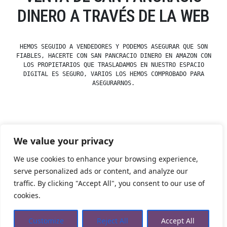
DINERO A TRAVÉS DE LA WEB
HEMOS SEGUIDO A VENDEDORES Y PODEMOS ASEGURAR QUE SON
FIABLES, HACERTE CON SAN PANCRACIO DINERO EN AMAZON CON
LOS PROPIETARIOS QUE TRASLADAMOS EN NUESTRO ESPACIO
DIGITAL ES SEGURO, VARIOS LOS HEMOS COMPROBADO PARA
ASEGURARNOS.
Posted
esdfninj34
23 December, 2019
We value your privacy
by
Posted
Uncategorized
in
We use cookies to enhance your browsing experience,
serve personalized ads or content, and analyze our
traffic. By clicking "Accept All", you consent to our use of
Tienda Esotérica Online – Librería Esotérica
,
Proudly
cookies.
powered by WordPress.
Política de Privacidad
Privacidad
Aviso Legal
Cookies Web
Customize
Reject All
Accept All