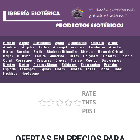
Skip
to
content
Piedras
Aceite
Adivinación
Agata
Aguamarina
Amarres
Ambar
Amuletos
Ángeles
Anillos
Arcangel
Arcanos
Aventurina
Azurita
Barita
Basalto
Berilo
Biodescodificación
Bismuto
Bolas de Cristal
Brujas
Budismo
Calcita
Amatista
Cartas
Colgantes
Collares
Colonia
Coral
Corazones
Cristales
Cruces
Cuarzo
Cuenco
Diccionarios
Dientes
Dietas
Dioses y Diosas
Ediciones
Escarabajos
Esencias
Espinela
Estampas
Figuras
Flores
Fluorita
Fotos
Geoda
Hadas
Hechizos
Horóscopo
RATE
THIS
POST
OFERTAS EN PRECIOS PARA