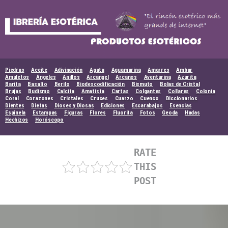
Skip
to
content
Piedras
Aceite
Adivinación
Agata
Aguamarina
Amarres
Ambar
Amuletos
Ángeles
Anillos
Arcangel
Arcanos
Aventurina
Azurita
Barita
Basalto
Berilo
Biodescodificación
Bismuto
Bolas de Cristal
Brujas
Budismo
Calcita
Amatista
Cartas
Colgantes
Collares
Colonia
Coral
Corazones
Cristales
Cruces
Cuarzo
Cuenco
Diccionarios
Dientes
Dietas
Dioses y Diosas
Ediciones
Escarabajos
Esencias
Espinela
Estampas
Figuras
Flores
Fluorita
Fotos
Geoda
Hadas
Hechizos
Horóscopo
RATE
THIS
POST