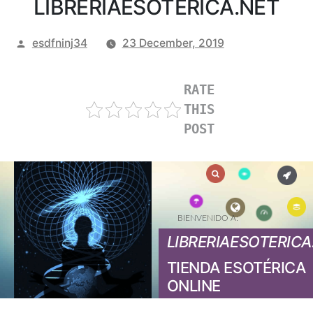
LIBRERIAESOTERICA.NET
Posted
esdfninj34
23 December, 2019
by
RATE
THIS
POST
BIENVENIDO A:
LIBRERIAESOTERICA
TIENDA ESOTÉRICA
ONLINE