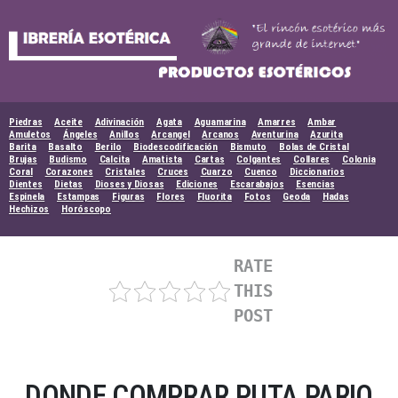
Skip
to
content
Piedras
Aceite
Adivinación
Agata
Aguamarina
Amarres
Ambar
Amuletos
Ángeles
Anillos
Arcangel
Arcanos
Aventurina
Azurita
Barita
Basalto
Berilo
Biodescodificación
Bismuto
Bolas de Cristal
Brujas
Budismo
Calcita
Amatista
Cartas
Colgantes
Collares
Colonia
Coral
Corazones
Cristales
Cruces
Cuarzo
Cuenco
Diccionarios
Dientes
Dietas
Dioses y Diosas
Ediciones
Escarabajos
Esencias
Espinela
Estampas
Figuras
Flores
Fluorita
Fotos
Geoda
Hadas
Hechizos
Horóscopo
RATE
THIS
POST
DONDE COMPRAR PUTA PARIO