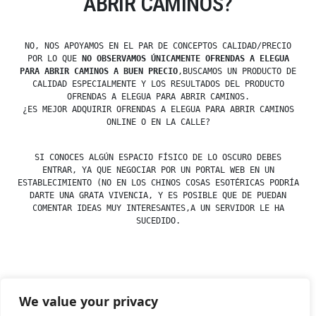
ABRIR CAMINOS?
NO, NOS APOYAMOS EN EL PAR DE CONCEPTOS CALIDAD/PRECIO
POR LO QUE
NO OBSERVAMOS ÚNICAMENTE OFRENDAS A ELEGUA
PARA ABRIR CAMINOS A BUEN PRECIO
,BUSCAMOS UN PRODUCTO DE
CALIDAD ESPECIALMENTE Y LOS RESULTADOS DEL PRODUCTO
OFRENDAS A ELEGUA PARA ABRIR CAMINOS.
¿ES MEJOR ADQUIRIR OFRENDAS A ELEGUA PARA ABRIR CAMINOS
ONLINE O EN LA CALLE?
SI CONOCES ALGÚN ESPACIO FÍSICO DE LO OSCURO DEBES
ENTRAR, YA QUE NEGOCIAR POR UN PORTAL WEB EN UN
ESTABLECIMIENTO (NO EN LOS CHINOS COSAS ESOTÉRICAS PODRÍA
DARTE UNA GRATA VIVENCIA, Y ES POSIBLE QUE DE PUEDAN
COMENTAR IDEAS MUY INTERESANTES,A UN SERVIDOR LE HA
SUCEDIDO.
Posted
esdfninj34
23 December, 2019
We value your privacy
by
Posted
Uncategorized