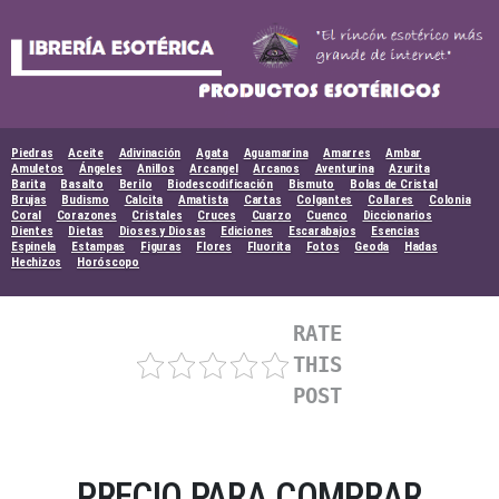
Skip
to
content
Piedras
Aceite
Adivinación
Agata
Aguamarina
Amarres
Ambar
Amuletos
Ángeles
Anillos
Arcangel
Arcanos
Aventurina
Azurita
Barita
Basalto
Berilo
Biodescodificación
Bismuto
Bolas de Cristal
Brujas
Budismo
Calcita
Amatista
Cartas
Colgantes
Collares
Colonia
Coral
Corazones
Cristales
Cruces
Cuarzo
Cuenco
Diccionarios
Dientes
Dietas
Dioses y Diosas
Ediciones
Escarabajos
Esencias
Espinela
Estampas
Figuras
Flores
Fluorita
Fotos
Geoda
Hadas
Hechizos
Horóscopo
RATE
THIS
POST
PRECIO PARA COMPRAR