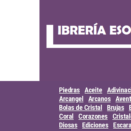
Skip
to
content
Piedras
Aceite
Adivinac
Arcangel
Arcanos
Avent
Bolas de Cristal
Brujas
Coral
Corazones
Crista
Diosas
Ediciones
Escar