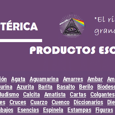
ión
Agata
Aguamarina
Amarres
Ambar
Am
urina
Azurita
Barita
Basalto
Berilo
Biodesc
Budismo
Calcita
Amatista
Cartas
Colgantes
les
Cruces
Cuarzo
Cuenco
Diccionarios
Di
abajos
Esencias
Espinela
Estampas
Figuras