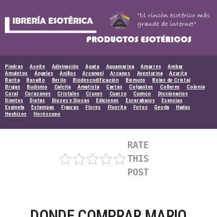
Skip
to
content
Piedras
Aceite
Adivinación
Agata
Aguamarina
Amarres
Ambar
Amuletos
Ángeles
Anillos
Arcangel
Arcanos
Aventurina
Azurita
Barita
Basalto
Berilo
Biodescodificación
Bismuto
Bolas de Cristal
Brujas
Budismo
Calcita
Amatista
Cartas
Colgantes
Collares
Colonia
Coral
Corazones
Cristales
Cruces
Cuarzo
Cuenco
Diccionarios
Dientes
Dietas
Dioses y Diosas
Ediciones
Escarabajos
Esencias
Espinela
Estampas
Figuras
Flores
Fluorita
Fotos
Geoda
Hadas
Hechizos
Horóscopo
RATE
THIS
POST
DONDE COMPRAR MARIO