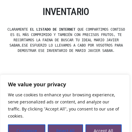
INVENTARIO
CLARAMENTE
EL LISTADO DE INTERNET
QUE COMPARTIMOS CONTIGO
ES EL MÁS COMPRIMIDO Y TAMBIÉN CON PRECISOS FRUTOS, TE
RECORTAMOS LA FAENA DE BUSCAR TU IDEAL MARIO JAVIER
SABAN,ESE ESFUERZO LO LLEVAMOS A CABO POR VOSOTROS PARA
DEMOSTRAR ESE INVENTARIO DE MARIO JAVIER SABAN.
Posted
esdfninj34
23 December, 2019
We value your privacy
by
Posted
Uncategorized
in
We use cookies to enhance your browsing experience,
serve personalized ads or content, and analyze our
traffic. By clicking "Accept All", you consent to our use of
Tienda Esotérica Online – Librería Esotérica
,
Proudly
cookies.
powered by WordPress.
Política de Privacidad
Privacidad
Aviso Legal
Cookies Web
Customize
Reject All
Accept All