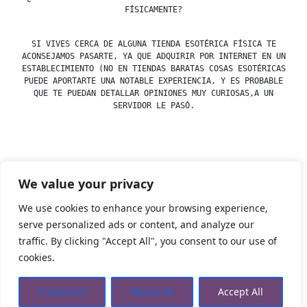
FÍSICAMENTE?
SI VIVES CERCA DE ALGUNA TIENDA ESOTÉRICA FÍSICA TE
ACONSEJAMOS PASARTE, YA QUE ADQUIRIR POR INTERNET EN UN
ESTABLECIMIENTO (NO EN TIENDAS BARATAS COSAS ESOTÉRICAS
PUEDE APORTARTE UNA NOTABLE EXPERIENCIA, Y ES PROBABLE
QUE TE PUEDAN DETALLAR OPINIONES MUY CURIOSAS,A UN
SERVIDOR LE PASÓ.
Posted
esdfninj34
23 December, 2019
We value your privacy
by
Posted
Uncategorized
in
We use cookies to enhance your browsing experience,
serve personalized ads or content, and analyze our
traffic. By clicking "Accept All", you consent to our use of
Tienda Esotérica Online – Librería Esotérica
,
Proudly
cookies.
powered by WordPress.
Política de Privacidad
Privacidad
Aviso Legal
Cookies Web
Customize
Reject All
Accept All