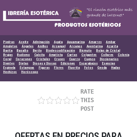
Skip
to
content
Piedras
Aceite
Adivinación
Agata
Aguamarina
Amarres
Ambar
Amuletos
Ángeles
Anillos
Arcangel
Arcanos
Aventurina
Azurita
Barita
Basalto
Berilo
Biodescodificación
Bismuto
Bolas de Cristal
Brujas
Budismo
Calcita
Amatista
Cartas
Colgantes
Collares
Colonia
Coral
Corazones
Cristales
Cruces
Cuarzo
Cuenco
Diccionarios
Dientes
Dietas
Dioses y Diosas
Ediciones
Escarabajos
Esencias
Espinela
Estampas
Figuras
Flores
Fluorita
Fotos
Geoda
Hadas
Hechizos
Horóscopo
RATE
THIS
POST
OFERTAS EN PRECIOS PARA