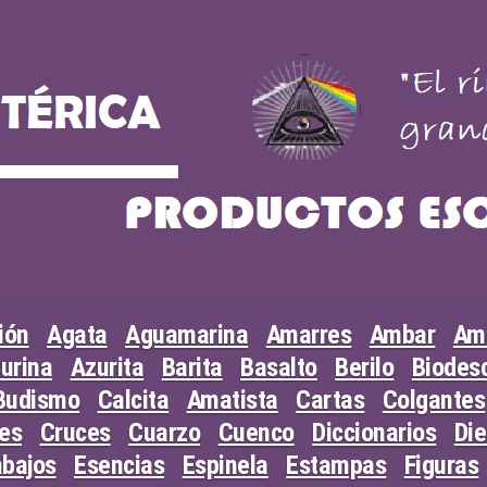
ión
Agata
Aguamarina
Amarres
Ambar
Am
urina
Azurita
Barita
Basalto
Berilo
Biodesc
Budismo
Calcita
Amatista
Cartas
Colgantes
les
Cruces
Cuarzo
Cuenco
Diccionarios
Di
abajos
Esencias
Espinela
Estampas
Figuras