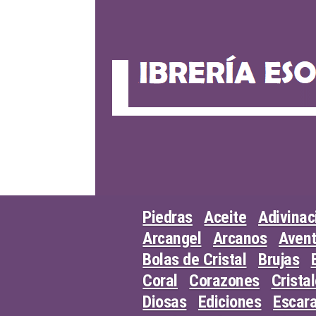
Skip
to
content
Piedras
Aceite
Adivinac
Arcangel
Arcanos
Avent
Bolas de Cristal
Brujas
Coral
Corazones
Crista
Diosas
Ediciones
Escar