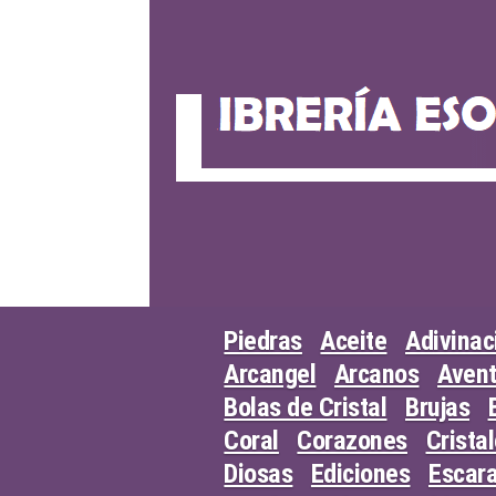
Skip
to
content
Piedras
Aceite
Adivinac
Arcangel
Arcanos
Avent
Bolas de Cristal
Brujas
Coral
Corazones
Crista
Diosas
Ediciones
Escar