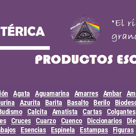
ión
Agata
Aguamarina
Amarres
Ambar
Am
urina
Azurita
Barita
Basalto
Berilo
Biodesc
Budismo
Calcita
Amatista
Cartas
Colgantes
les
Cruces
Cuarzo
Cuenco
Diccionarios
Di
abajos
Esencias
Espinela
Estampas
Figuras