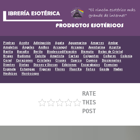
Skip
to
content
Piedras
Aceite
Adivinación
Agata
Aguamarina
Amarres
Ambar
Amuletos
Ángeles
Anillos
Arcangel
Arcanos
Aventurina
Azurita
Barita
Basalto
Berilo
Biodescodificación
Bismuto
Bolas de Cristal
Brujas
Budismo
Calcita
Amatista
Cartas
Colgantes
Collares
Colonia
Coral
Corazones
Cristales
Cruces
Cuarzo
Cuenco
Diccionarios
Dientes
Dietas
Dioses y Diosas
Ediciones
Escarabajos
Esencias
Espinela
Estampas
Figuras
Flores
Fluorita
Fotos
Geoda
Hadas
Hechizos
Horóscopo
RATE
THIS
POST