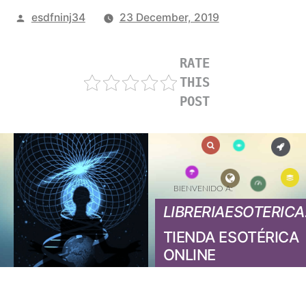
Posted
esdfninj34
23 December, 2019
by
RATE
THIS
POST
BIENVENIDO A:
LIBRERIAESOTERICA
TIENDA ESOTÉRICA
ONLINE