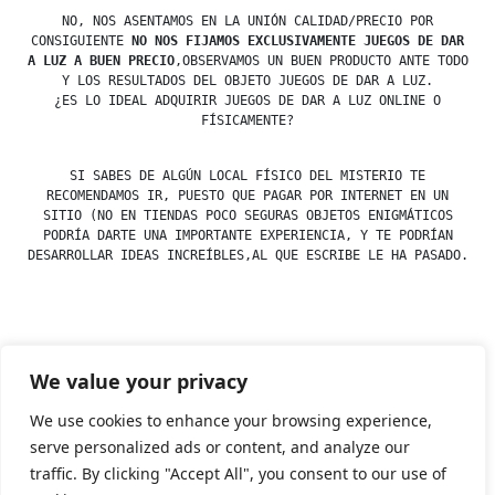
NO, NOS ASENTAMOS EN LA UNIÓN CALIDAD/PRECIO POR
CONSIGUIENTE
NO NOS FIJAMOS EXCLUSIVAMENTE JUEGOS DE DAR
A LUZ A BUEN PRECIO
,OBSERVAMOS UN BUEN PRODUCTO ANTE TODO
Y LOS RESULTADOS DEL OBJETO JUEGOS DE DAR A LUZ.
¿ES LO IDEAL ADQUIRIR JUEGOS DE DAR A LUZ ONLINE O
FÍSICAMENTE?
SI SABES DE ALGÚN LOCAL FÍSICO DEL MISTERIO TE
RECOMENDAMOS IR, PUESTO QUE PAGAR POR INTERNET EN UN
SITIO (NO EN TIENDAS POCO SEGURAS OBJETOS ENIGMÁTICOS
PODRÍA DARTE UNA IMPORTANTE EXPERIENCIA, Y TE PODRÍAN
DESARROLLAR IDEAS INCREÍBLES,AL QUE ESCRIBE LE HA PASADO.
Posted
esdfninj34
23 December, 2019
We value your privacy
by
Posted
Uncategorized
in
We use cookies to enhance your browsing experience,
serve personalized ads or content, and analyze our
traffic. By clicking "Accept All", you consent to our use of
Tienda Esotérica Online – Librería Esotérica
,
Proudly