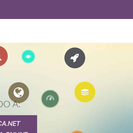
DO A:
CA.NET