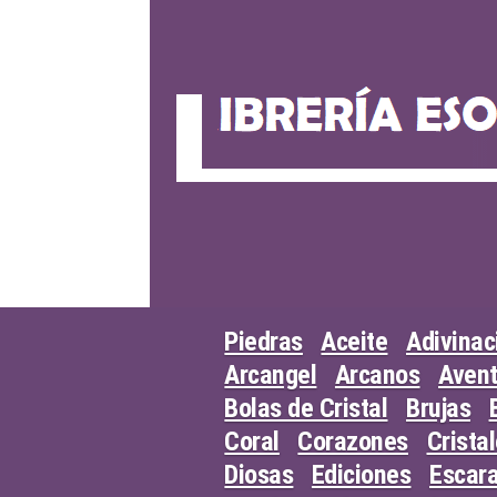
Skip
to
content
Piedras
Aceite
Adivinac
Arcangel
Arcanos
Avent
Bolas de Cristal
Brujas
Coral
Corazones
Crista
Diosas
Ediciones
Escar