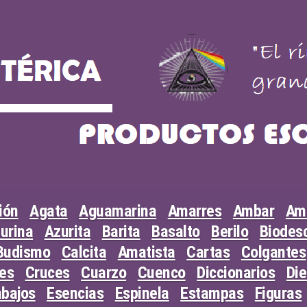
ión
Agata
Aguamarina
Amarres
Ambar
Am
urina
Azurita
Barita
Basalto
Berilo
Biodesc
Budismo
Calcita
Amatista
Cartas
Colgantes
les
Cruces
Cuarzo
Cuenco
Diccionarios
Di
abajos
Esencias
Espinela
Estampas
Figuras