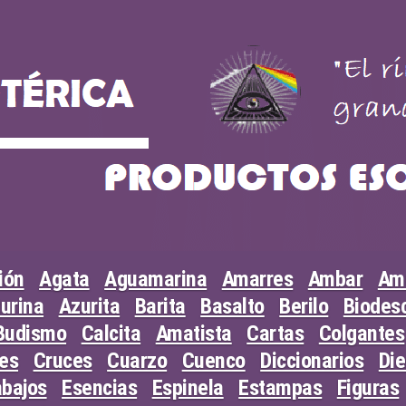
ión
Agata
Aguamarina
Amarres
Ambar
Am
urina
Azurita
Barita
Basalto
Berilo
Biodesc
Budismo
Calcita
Amatista
Cartas
Colgantes
les
Cruces
Cuarzo
Cuenco
Diccionarios
Di
abajos
Esencias
Espinela
Estampas
Figuras