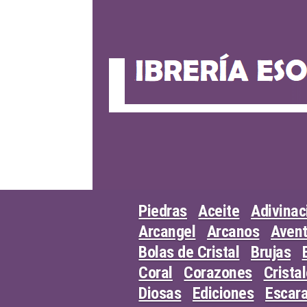
Skip
to
content
Piedras
Aceite
Adivinac
Arcangel
Arcanos
Avent
Bolas de Cristal
Brujas
Coral
Corazones
Crista
Diosas
Ediciones
Escar