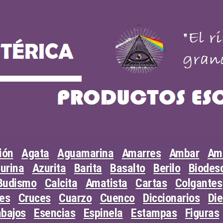
ión
Agata
Aguamarina
Amarres
Ambar
Am
urina
Azurita
Barita
Basalto
Berilo
Biodesc
Budismo
Calcita
Amatista
Cartas
Colgantes
les
Cruces
Cuarzo
Cuenco
Diccionarios
Di
abajos
Esencias
Espinela
Estampas
Figuras