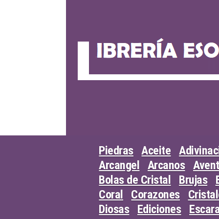
Skip
to
content
Piedras
Aceite
Adivinac
Arcangel
Arcanos
Avent
Bolas de Cristal
Brujas
Coral
Corazones
Crista
Diosas
Ediciones
Escar