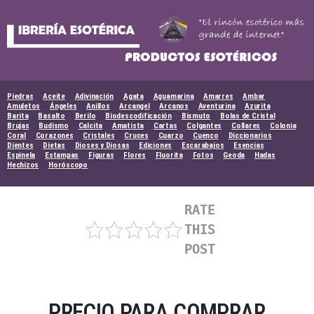
Skip
to
content
Piedras
Aceite
Adivinación
Agata
Aguamarina
Amarres
Ambar
Amuletos
Ángeles
Anillos
Arcangel
Arcanos
Aventurina
Azurita
Barita
Basalto
Berilo
Biodescodificación
Bismuto
Bolas de Cristal
Brujas
Budismo
Calcita
Amatista
Cartas
Colgantes
Collares
Colonia
Coral
Corazones
Cristales
Cruces
Cuarzo
Cuenco
Diccionarios
Dientes
Dietas
Dioses y Diosas
Ediciones
Escarabajos
Esencias
Espinela
Estampas
Figuras
Flores
Fluorita
Fotos
Geoda
Hadas
Hechizos
Horóscopo
RATE
THIS
POST
PRECIO PARA COMPRAR