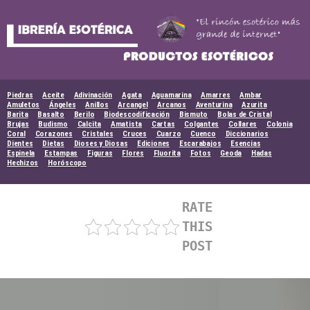
Skip
to
content
Piedras
Aceite
Adivinación
Agata
Aguamarina
Amarres
Ambar
Amuletos
Ángeles
Anillos
Arcangel
Arcanos
Aventurina
Azurita
Barita
Basalto
Berilo
Biodescodificación
Bismuto
Bolas de Cristal
Brujas
Budismo
Calcita
Amatista
Cartas
Colgantes
Collares
Colonia
Coral
Corazones
Cristales
Cruces
Cuarzo
Cuenco
Diccionarios
Dientes
Dietas
Dioses y Diosas
Ediciones
Escarabajos
Esencias
Espinela
Estampas
Figuras
Flores
Fluorita
Fotos
Geoda
Hadas
Hechizos
Horóscopo
RATE
THIS
POST