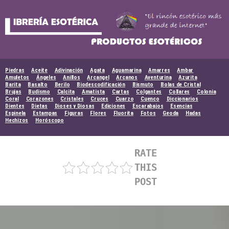
Skip
to
content
Piedras
Aceite
Adivinación
Agata
Aguamarina
Amarres
Ambar
Amuletos
Ángeles
Anillos
Arcangel
Arcanos
Aventurina
Azurita
Barita
Basalto
Berilo
Biodescodificación
Bismuto
Bolas de Cristal
Brujas
Budismo
Calcita
Amatista
Cartas
Colgantes
Collares
Colonia
Coral
Corazones
Cristales
Cruces
Cuarzo
Cuenco
Diccionarios
Dientes
Dietas
Dioses y Diosas
Ediciones
Escarabajos
Esencias
Espinela
Estampas
Figuras
Flores
Fluorita
Fotos
Geoda
Hadas
Hechizos
Horóscopo
RATE
THIS
POST