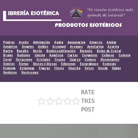
Skip
to
content
Piedras
Aceite
Adivinación
Agata
Aguamarina
Amarres
Ambar
Amuletos
Ángeles
Anillos
Arcangel
Arcanos
Aventurina
Azurita
Barita
Basalto
Berilo
Biodescodificación
Bismuto
Bolas de Cristal
Brujas
Budismo
Calcita
Amatista
Cartas
Colgantes
Collares
Colonia
Coral
Corazones
Cristales
Cruces
Cuarzo
Cuenco
Diccionarios
Dientes
Dietas
Dioses y Diosas
Ediciones
Escarabajos
Esencias
Espinela
Estampas
Figuras
Flores
Fluorita
Fotos
Geoda
Hadas
Hechizos
Horóscopo
RATE
THIS
POST