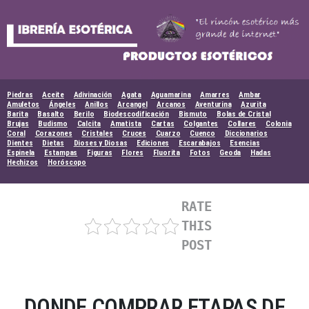
Skip
to
content
Piedras
Aceite
Adivinación
Agata
Aguamarina
Amarres
Ambar
Amuletos
Ángeles
Anillos
Arcangel
Arcanos
Aventurina
Azurita
Barita
Basalto
Berilo
Biodescodificación
Bismuto
Bolas de Cristal
Brujas
Budismo
Calcita
Amatista
Cartas
Colgantes
Collares
Colonia
Coral
Corazones
Cristales
Cruces
Cuarzo
Cuenco
Diccionarios
Dientes
Dietas
Dioses y Diosas
Ediciones
Escarabajos
Esencias
Espinela
Estampas
Figuras
Flores
Fluorita
Fotos
Geoda
Hadas
Hechizos
Horóscopo
RATE
THIS
POST
DONDE COMPRAR ETAPAS DE