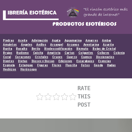
Skip
to
content
Piedras
Aceite
Adivinación
Agata
Aguamarina
Amarres
Ambar
Amuletos
Ángeles
Anillos
Arcangel
Arcanos
Aventurina
Azurita
Barita
Basalto
Berilo
Biodescodificación
Bismuto
Bolas de Cristal
Brujas
Budismo
Calcita
Amatista
Cartas
Colgantes
Collares
Colonia
Coral
Corazones
Cristales
Cruces
Cuarzo
Cuenco
Diccionarios
Dientes
Dietas
Dioses y Diosas
Ediciones
Escarabajos
Esencias
Espinela
Estampas
Figuras
Flores
Fluorita
Fotos
Geoda
Hadas
Hechizos
Horóscopo
RATE
THIS
POST