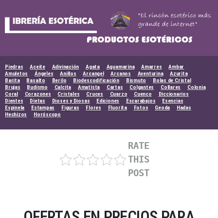
Skip
to
content
Piedras
Aceite
Adivinación
Agata
Aguamarina
Amarres
Ambar
Amuletos
Ángeles
Anillos
Arcangel
Arcanos
Aventurina
Azurita
Barita
Basalto
Berilo
Biodescodificación
Bismuto
Bolas de Cristal
Brujas
Budismo
Calcita
Amatista
Cartas
Colgantes
Collares
Colonia
Coral
Corazones
Cristales
Cruces
Cuarzo
Cuenco
Diccionarios
Dientes
Dietas
Dioses y Diosas
Ediciones
Escarabajos
Esencias
Espinela
Estampas
Figuras
Flores
Fluorita
Fotos
Geoda
Hadas
Hechizos
Horóscopo
RATE
THIS
POST
OFERTAS EN PRECIOS PARA