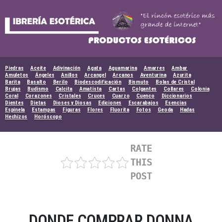
Skip
to
content
Piedras
Aceite
Adivinación
Agata
Aguamarina
Amarres
Ambar
Amuletos
Ángeles
Anillos
Arcangel
Arcanos
Aventurina
Azurita
Barita
Basalto
Berilo
Biodescodificación
Bismuto
Bolas de Cristal
Brujas
Budismo
Calcita
Amatista
Cartas
Colgantes
Collares
Colonia
Coral
Corazones
Cristales
Cruces
Cuarzo
Cuenco
Diccionarios
Dientes
Dietas
Dioses y Diosas
Ediciones
Escarabajos
Esencias
Espinela
Estampas
Figuras
Flores
Fluorita
Fotos
Geoda
Hadas
Hechizos
Horóscopo
RATE
THIS
POST
DONDE COMPRAR DONNA