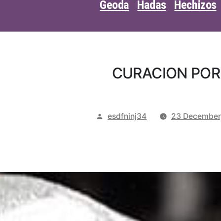
Geoda
Hadas
Hechizos
CURACION POR
Posted
esdfninj34
23 December
by