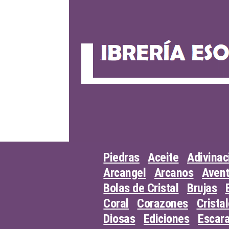
Skip
to
content
Piedras
Aceite
Adivinac
Arcangel
Arcanos
Avent
Bolas de Cristal
Brujas
Coral
Corazones
Crista
Diosas
Ediciones
Escar