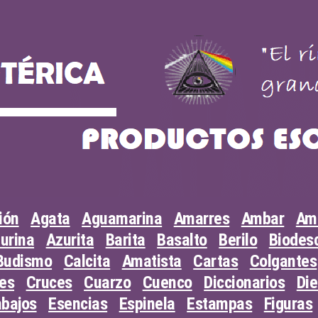
ión
Agata
Aguamarina
Amarres
Ambar
Am
urina
Azurita
Barita
Basalto
Berilo
Biodesc
Budismo
Calcita
Amatista
Cartas
Colgantes
les
Cruces
Cuarzo
Cuenco
Diccionarios
Di
abajos
Esencias
Espinela
Estampas
Figuras