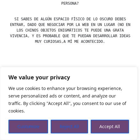
PERSONA?
SI SABES DE ALGÚN ESPACIO FÍSICO DE LO OSCURO DEBES
ENTRAR, DADO QUE NEGOCIAR POR LA WEB EN UN LUGAR (NO EN
LOS CHINOS OBJETOS ENIGMÁTICOS TE PUEDE UNA GRATA
VIVENCIA, Y ES PROBABLE QUE TE PUEDAN DESARROLLAR IDEAS
MUY CURIOSAS,A MÍ ME ACONTECIDO.
Posted
esdfninj34
23 December, 2019
We value your privacy
by
Posted
Uncategorized
in
We use cookies to enhance your browsing experience,
serve personalized ads or content, and analyze our
traffic. By clicking "Accept All", you consent to our use of
Tienda Esotérica Online – Librería Esotérica
,
Proudly
cookies.
powered by WordPress.
Política de Privacidad
Privacidad
Aviso Legal
Cookies Web
Customize
Reject All
Accept All