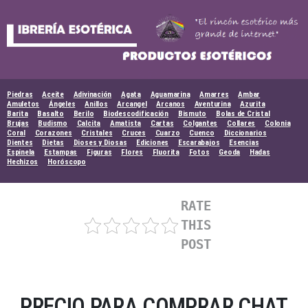
Skip
to
content
Piedras
Aceite
Adivinación
Agata
Aguamarina
Amarres
Ambar
Amuletos
Ángeles
Anillos
Arcangel
Arcanos
Aventurina
Azurita
Barita
Basalto
Berilo
Biodescodificación
Bismuto
Bolas de Cristal
Brujas
Budismo
Calcita
Amatista
Cartas
Colgantes
Collares
Colonia
Coral
Corazones
Cristales
Cruces
Cuarzo
Cuenco
Diccionarios
Dientes
Dietas
Dioses y Diosas
Ediciones
Escarabajos
Esencias
Espinela
Estampas
Figuras
Flores
Fluorita
Fotos
Geoda
Hadas
Hechizos
Horóscopo
RATE
THIS
POST
PRECIO PARA COMPRAR CHAT