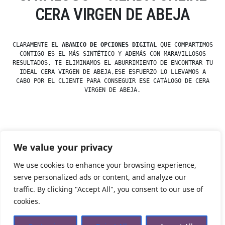
CERA VIRGEN DE ABEJA
CLARAMENTE
EL ABANICO DE OPCIONES DIGITAL
QUE COMPARTIMOS
CONTIGO ES EL MÁS SINTÉTICO Y ADEMÁS CON MARAVILLOSOS
RESULTADOS, TE ELIMINAMOS EL ABURRIMIENTO DE ENCONTRAR TU
IDEAL CERA VIRGEN DE ABEJA,ESE ESFUERZO LO LLEVAMOS A
CABO POR EL CLIENTE PARA CONSEGUIR ESE CATÁLOGO DE CERA
VIRGEN DE ABEJA.
Posted
esdfninj34
23 December, 2019
We value your privacy
by
Posted
Uncategorized
in
We use cookies to enhance your browsing experience,
serve personalized ads or content, and analyze our
traffic. By clicking "Accept All", you consent to our use of
Tienda Esotérica Online – Librería Esotérica
,
Proudly
cookies.
powered by WordPress.
Política de Privacidad
Privacidad
Aviso Legal
Cookies Web