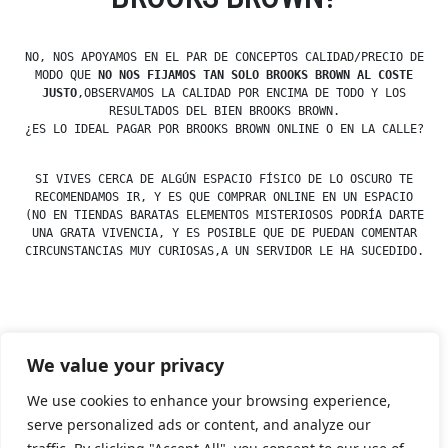
NO, NOS APOYAMOS EN EL PAR DE CONCEPTOS CALIDAD/PRECIO DE
MODO QUE
NO NOS FIJAMOS TAN SOLO BROOKS BROWN AL COSTE
JUSTO
,OBSERVAMOS LA CALIDAD POR ENCIMA DE TODO Y LOS
RESULTADOS DEL BIEN BROOKS BROWN.
¿ES LO IDEAL PAGAR POR BROOKS BROWN ONLINE O EN LA CALLE?
SI VIVES CERCA DE ALGÚN ESPACIO FÍSICO DE LO OSCURO TE
RECOMENDAMOS IR, Y ES QUE COMPRAR ONLINE EN UN ESPACIO
(NO EN TIENDAS BARATAS ELEMENTOS MISTERIOSOS PODRÍA DARTE
UNA GRATA VIVENCIA, Y ES POSIBLE QUE DE PUEDAN COMENTAR
CIRCUNSTANCIAS MUY CURIOSAS,A UN SERVIDOR LE HA SUCEDIDO.
Posted
esdfninj34
23 December, 2019
We value your privacy
by
Posted
Uncategorized
in
We use cookies to enhance your browsing experience,
serve personalized ads or content, and analyze our