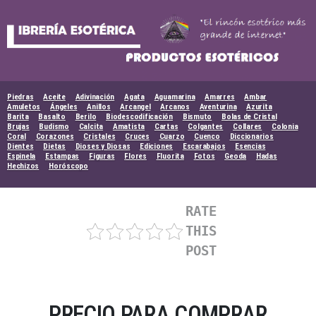
Skip
to
content
Piedras
Aceite
Adivinación
Agata
Aguamarina
Amarres
Ambar
Amuletos
Ángeles
Anillos
Arcangel
Arcanos
Aventurina
Azurita
Barita
Basalto
Berilo
Biodescodificación
Bismuto
Bolas de Cristal
Brujas
Budismo
Calcita
Amatista
Cartas
Colgantes
Collares
Colonia
Coral
Corazones
Cristales
Cruces
Cuarzo
Cuenco
Diccionarios
Dientes
Dietas
Dioses y Diosas
Ediciones
Escarabajos
Esencias
Espinela
Estampas
Figuras
Flores
Fluorita
Fotos
Geoda
Hadas
Hechizos
Horóscopo
RATE
THIS
POST
PRECIO PARA COMPRAR