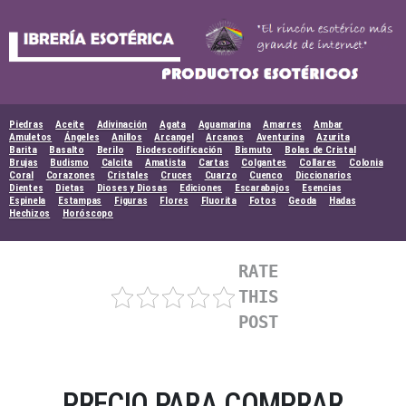
Skip
to
content
Piedras
Aceite
Adivinación
Agata
Aguamarina
Amarres
Ambar
Amuletos
Ángeles
Anillos
Arcangel
Arcanos
Aventurina
Azurita
Barita
Basalto
Berilo
Biodescodificación
Bismuto
Bolas de Cristal
Brujas
Budismo
Calcita
Amatista
Cartas
Colgantes
Collares
Colonia
Coral
Corazones
Cristales
Cruces
Cuarzo
Cuenco
Diccionarios
Dientes
Dietas
Dioses y Diosas
Ediciones
Escarabajos
Esencias
Espinela
Estampas
Figuras
Flores
Fluorita
Fotos
Geoda
Hadas
Hechizos
Horóscopo
RATE
THIS
POST
PRECIO PARA COMPRAR