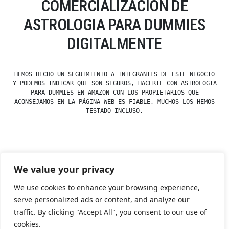
COMERCIALIZACIÓN DE
ASTROLOGIA PARA DUMMIES
DIGITALMENTE
HEMOS HECHO UN SEGUIMIENTO A INTEGRANTES DE ESTE NEGOCIO
Y PODEMOS INDICAR QUE SON SEGUROS, HACERTE CON ASTROLOGIA
PARA DUMMIES EN AMAZON CON LOS PROPIETARIOS QUE
ACONSEJAMOS EN LA PÁGINA WEB ES FIABLE, MUCHOS LOS HEMOS
TESTADO INCLUSO.
Posted
esdfninj34
23 December, 2019
We value your privacy
by
Posted
Uncategorized
in
We use cookies to enhance your browsing experience,
serve personalized ads or content, and analyze our
traffic. By clicking "Accept All", you consent to our use of
Tienda Esotérica Online – Librería Esotérica
,
Proudly
cookies.