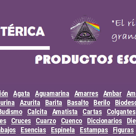
ión
Agata
Aguamarina
Amarres
Ambar
Am
urina
Azurita
Barita
Basalto
Berilo
Biodesc
Budismo
Calcita
Amatista
Cartas
Colgantes
les
Cruces
Cuarzo
Cuenco
Diccionarios
Di
abajos
Esencias
Espinela
Estampas
Figuras