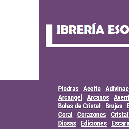
Skip
to
content
Piedras
Aceite
Adivinac
Arcangel
Arcanos
Avent
Bolas de Cristal
Brujas
Coral
Corazones
Crista
Diosas
Ediciones
Escar