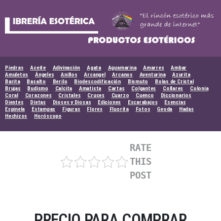
Skip
to
content
Piedras
Aceite
Adivinación
Agata
Aguamarina
Amarres
Ambar
Amuletos
Ángeles
Anillos
Arcangel
Arcanos
Aventurina
Azurita
Barita
Basalto
Berilo
Biodescodificación
Bismuto
Bolas de Cristal
Brujas
Budismo
Calcita
Amatista
Cartas
Colgantes
Collares
Colonia
Coral
Corazones
Cristales
Cruces
Cuarzo
Cuenco
Diccionarios
Dientes
Dietas
Dioses y Diosas
Ediciones
Escarabajos
Esencias
Espinela
Estampas
Figuras
Flores
Fluorita
Fotos
Geoda
Hadas
Hechizos
Horóscopo
RATE
THIS
POST
PRECIO PARA COMPRAR