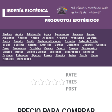
Skip
to
content
Piedras
Aceite
Adivinación
Agata
Aguamarina
Amarres
Ambar
Amuletos
Ángeles
Anillos
Arcangel
Arcanos
Aventurina
Azurita
Barita
Basalto
Berilo
Biodescodificación
Bismuto
Bolas de Cristal
Brujas
Budismo
Calcita
Amatista
Cartas
Colgantes
Collares
Colonia
Coral
Corazones
Cristales
Cruces
Cuarzo
Cuenco
Diccionarios
Dientes
Dietas
Dioses y Diosas
Ediciones
Escarabajos
Esencias
Espinela
Estampas
Figuras
Flores
Fluorita
Fotos
Geoda
Hadas
Hechizos
Horóscopo
RATE
THIS
POST
PRECIO PARA COMPRAR