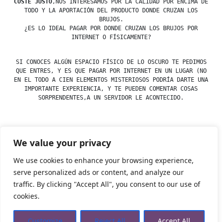
COSTE JUSTO
,NOS INTERESAMOS POR LA CALIDAD POR ENCIMA DE
TODO Y LA APORTACIÓN DEL PRODUCTO DONDE CRUZAN LOS
BRUJOS.
¿ES LO IDEAL PAGAR POR DONDE CRUZAN LOS BRUJOS POR
INTERNET O FÍSICAMENTE?
SI CONOCES ALGÚN ESPACIO FÍSICO DE LO OSCURO TE PEDIMOS
QUE ENTRES, Y ES QUE PAGAR POR INTERNET EN UN LUGAR (NO
EN EL TODO A CIEN ELEMENTOS MISTERIOSOS PODRÍA DARTE UNA
IMPORTANTE EXPERIENCIA, Y TE PUEDEN COMENTAR COSAS
SORPRENDENTES,A UN SERVIDOR LE ACONTECIDO.
We value your privacy
Posted
Posted
esdfninj34
23 December, 2019
Cruces
by
in
We use cookies to enhance your browsing experience,
serve personalized ads or content, and analyze our
traffic. By clicking "Accept All", you consent to our use of
Tienda Esotérica Online – Librería Esotérica
,
Proudly
cookies.
powered by WordPress.
Política de Privacidad
Privacidad
Aviso Legal
Cookies Web
Customize
Reject All
Accept All