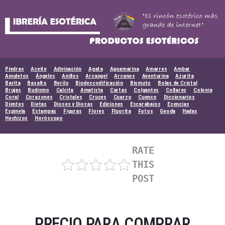
Skip
to
content
Piedras
Aceite
Adivinación
Agata
Aguamarina
Amarres
Ambar
Amuletos
Ángeles
Anillos
Arcangel
Arcanos
Aventurina
Azurita
Barita
Basalto
Berilo
Biodescodificación
Bismuto
Bolas de Cristal
Brujas
Budismo
Calcita
Amatista
Cartas
Colgantes
Collares
Colonia
Coral
Corazones
Cristales
Cruces
Cuarzo
Cuenco
Diccionarios
Dientes
Dietas
Dioses y Diosas
Ediciones
Escarabajos
Esencias
Espinela
Estampas
Figuras
Flores
Fluorita
Fotos
Geoda
Hadas
Hechizos
Horóscopo
RATE
THIS
POST
PRECIO PARA COMPRAR