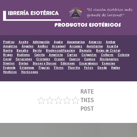
Skip
to
content
Piedras
Aceite
Adivinación
Agata
Aguamarina
Amarres
Ambar
Amuletos
Ángeles
Anillos
Arcangel
Arcanos
Aventurina
Azurita
Barita
Basalto
Berilo
Biodescodificación
Bismuto
Bolas de Cristal
Brujas
Budismo
Calcita
Amatista
Cartas
Colgantes
Collares
Colonia
Coral
Corazones
Cristales
Cruces
Cuarzo
Cuenco
Diccionarios
Dientes
Dietas
Dioses y Diosas
Ediciones
Escarabajos
Esencias
Espinela
Estampas
Figuras
Flores
Fluorita
Fotos
Geoda
Hadas
Hechizos
Horóscopo
RATE
THIS
POST